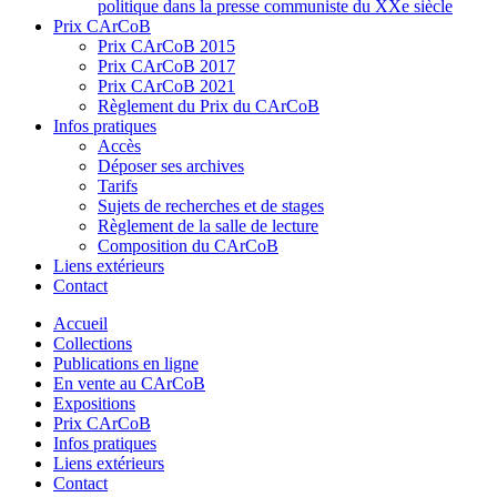
politique dans la presse communiste du XXe siècle
Prix CArCoB
Prix CArCoB 2015
Prix CArCoB 2017
Prix CArCoB 2021
Règlement du Prix du CArCoB
Infos pratiques
Accès
Déposer ses archives
Tarifs
Sujets de recherches et de stages
Règlement de la salle de lecture
Composition du CArCoB
Liens extérieurs
Contact
Accueil
Collections
Publications en ligne
En vente au CArCoB
Expositions
Prix CArCoB
Infos pratiques
Liens extérieurs
Contact