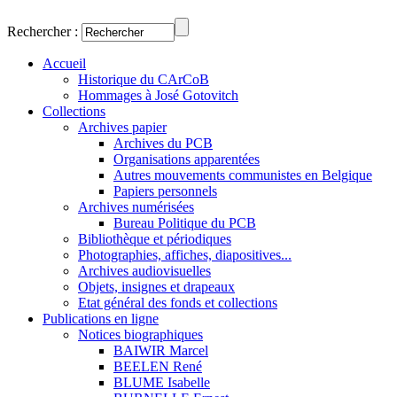
Rechercher :
Accueil
Historique du CArCoB
Hommages à José Gotovitch
Collections
Archives papier
Archives du PCB
Organisations apparentées
Autres mouvements communistes en Belgique
Papiers personnels
Archives numérisées
Bureau Politique du PCB
Bibliothèque et périodiques
Photographies, affiches, diapositives...
Archives audiovisuelles
Objets, insignes et drapeaux
Etat général des fonds et collections
Publications en ligne
Notices biographiques
BAIWIR Marcel
BEELEN René
BLUME Isabelle