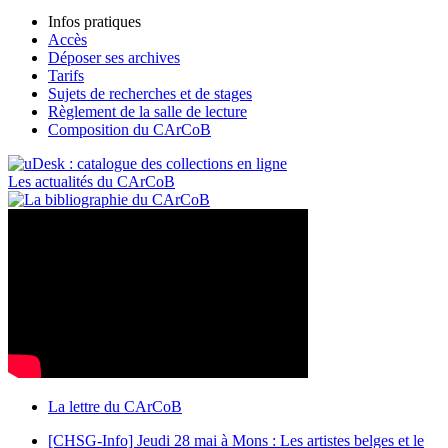
Infos pratiques
Accès
Déposer ses archives
Tarifs
Sujets de recherches et de stages
Règlement de la salle de lecture
Composition du CArCoB
Les actualités du CArCoB
La lettre du CArCoB
[CHSG-Info] Jeudi 28 mai à Mons : Les artistes belges et le