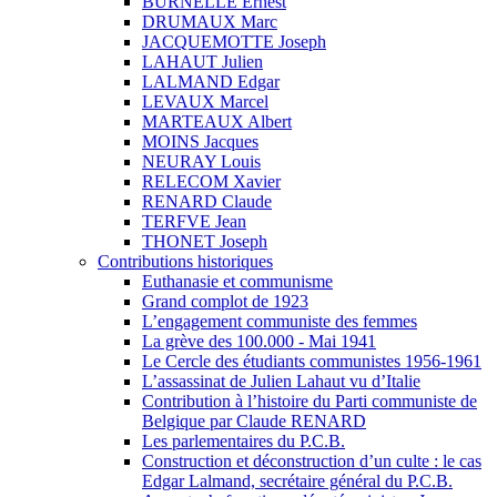
BURNELLE Ernest
DRUMAUX Marc
JACQUEMOTTE Joseph
LAHAUT Julien
LALMAND Edgar
LEVAUX Marcel
MARTEAUX Albert
MOINS Jacques
NEURAY Louis
RELECOM Xavier
RENARD Claude
TERFVE Jean
THONET Joseph
Contributions historiques
Euthanasie et communisme
Grand complot de 1923
L’engagement communiste des femmes
La grève des 100.000 - Mai 1941
Le Cercle des étudiants communistes 1956-1961
L’assassinat de Julien Lahaut vu d’Italie
Contribution à l’histoire du Parti communiste de
Belgique par Claude RENARD
Les parlementaires du P.C.B.
Construction et déconstruction d’un culte : le cas
Edgar Lalmand, secrétaire général du P.C.B.