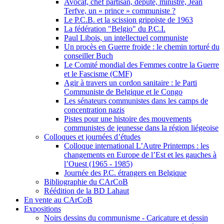
Avocat, chef partisan, député, ministre, Jean
Terfve, un « prince » communiste ?
Le P.C.B. et la scission grippiste de 1963
La fédération "Belgio" du P.C.I.
Paul Libois, un intellectuel communiste
Un procès en Guerre froide : le chemin torturé du
conseiller Buch
Le Comité mondial des Femmes contre la Guerre
et le Fascisme (CMF)
Agir à travers un cordon sanitaire : le Parti
Communiste de Belgique et le Congo
Les sénateurs communistes dans les camps de
concentration nazis
Pistes pour une histoire des mouvements
communistes de jeunesse dans la région liégeoise
Colloques et journées d’études
Colloque international L’Autre Printemps : les
changements en Europe de l’Est et les gauches à
l’Ouest (1965 - 1985)
Journée des P.C. étrangers en Belgique
Bibliographie du CArCoB
Réédition de la BD Lahaut
En vente au CArCoB
Expositions
Noirs dessins du communisme - Caricature et dessin