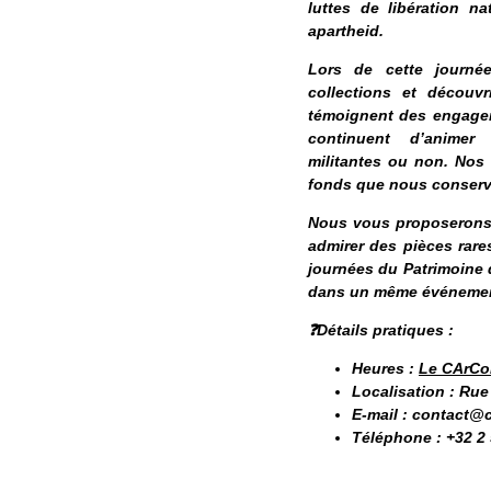
luttes de libération n
apartheid.
Lors de cette journé
collections et découv
témoignent des engagem
continuent d’animer
militantes ou non. Nos 
fonds que nous conservon
Nous vous proposerons é
admirer des pièces rare
journées du Patrimoine de
dans un même événeme
❓Détails pratiques :
Heures :
Le CArCoB
Localisation : Rue
E-mail : contact@
Téléphone : +32 2 