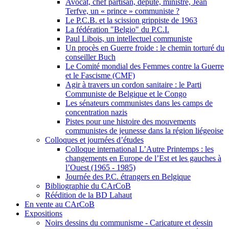
Avocat, chef partisan, député, ministre, Jean
Terfve, un « prince » communiste ?
Le P.C.B. et la scission grippiste de 1963
La fédération "Belgio" du P.C.I.
Paul Libois, un intellectuel communiste
Un procès en Guerre froide : le chemin torturé du
conseiller Buch
Le Comité mondial des Femmes contre la Guerre
et le Fascisme (CMF)
Agir à travers un cordon sanitaire : le Parti
Communiste de Belgique et le Congo
Les sénateurs communistes dans les camps de
concentration nazis
Pistes pour une histoire des mouvements
communistes de jeunesse dans la région liégeoise
Colloques et journées d’études
Colloque international L’Autre Printemps : les
changements en Europe de l’Est et les gauches à
l’Ouest (1965 - 1985)
Journée des P.C. étrangers en Belgique
Bibliographie du CArCoB
Réédition de la BD Lahaut
En vente au CArCoB
Expositions
Noirs dessins du communisme - Caricature et dessin