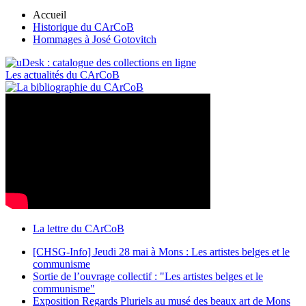
Accueil
Historique du CArCoB
Hommages à José Gotovitch
Les actualités du CArCoB
La lettre du CArCoB
[CHSG-Info] Jeudi 28 mai à Mons : Les artistes belges et le
communisme
Sortie de l’ouvrage collectif : "Les artistes belges et le
communisme"
Exposition Regards Pluriels au musé des beaux art de Mons