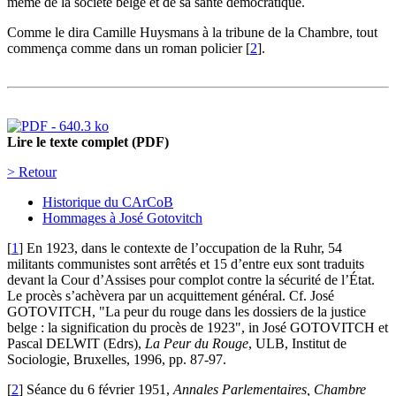
même de la société belge et de sa santé démocratique.
Comme le dira Camille Huysmans à la tribune de la Chambre, tout
commença comme dans un roman policier
[
2
]
.
Lire le texte complet (PDF)
> Retour
Historique du CArCoB
Hommages à José Gotovitch
[
1
]
En 1923, dans le contexte de l’occupation de la Ruhr, 54
militants communistes sont arrêtés et 15 d’entre eux sont traduits
devant la Cour d’Assises pour complot contre la sécurité de l’État.
Le procès s’achèvera par un acquittement général. Cf. José
GOTOVITCH, "La peur du rouge dans les dossiers de la justice
belge : la signification du procès de 1923", in José GOTOVITCH et
Pascal DELWIT (Edrs),
La Peur du Rouge
, ULB, Institut de
Sociologie, Bruxelles, 1996, pp. 87-97.
[
2
]
Séance du 6 février 1951,
Annales Parlementaires, Chambre