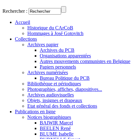
Rechercher :
Accueil
Historique du CArCoB
Hommages à José Gotovitch
Collections
Archives papier
Archives du PCB
Organisations apparentées
Autres mouvements communistes en Belgique
Papiers personnels
Archives numérisées
Bureau Politique du PCB
Bibliothèque et périodiques
Photographies, affiches, diapositives...
Archives audiovisuelles
Objets, insignes et drapeaux
Etat général des fonds et collections
Publications en ligne
Notices biographiques
BAIWIR Marcel
BEELEN René
BLUME Isabelle