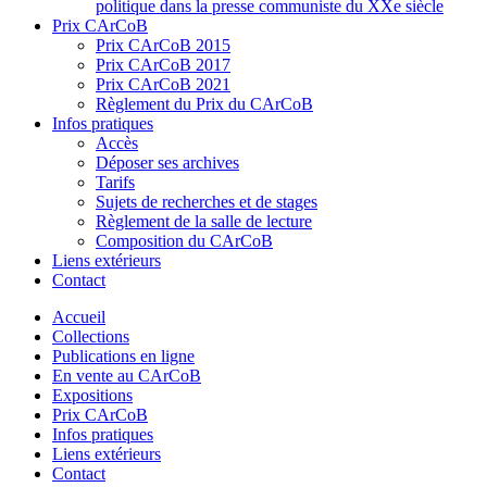
politique dans la presse communiste du XXe siècle
Prix CArCoB
Prix CArCoB 2015
Prix CArCoB 2017
Prix CArCoB 2021
Règlement du Prix du CArCoB
Infos pratiques
Accès
Déposer ses archives
Tarifs
Sujets de recherches et de stages
Règlement de la salle de lecture
Composition du CArCoB
Liens extérieurs
Contact
Accueil
Collections
Publications en ligne
En vente au CArCoB
Expositions
Prix CArCoB
Infos pratiques
Liens extérieurs
Contact