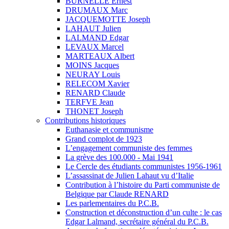
BURNELLE Ernest
DRUMAUX Marc
JACQUEMOTTE Joseph
LAHAUT Julien
LALMAND Edgar
LEVAUX Marcel
MARTEAUX Albert
MOINS Jacques
NEURAY Louis
RELECOM Xavier
RENARD Claude
TERFVE Jean
THONET Joseph
Contributions historiques
Euthanasie et communisme
Grand complot de 1923
L’engagement communiste des femmes
La grève des 100.000 - Mai 1941
Le Cercle des étudiants communistes 1956-1961
L’assassinat de Julien Lahaut vu d’Italie
Contribution à l’histoire du Parti communiste de
Belgique par Claude RENARD
Les parlementaires du P.C.B.
Construction et déconstruction d’un culte : le cas
Edgar Lalmand, secrétaire général du P.C.B.