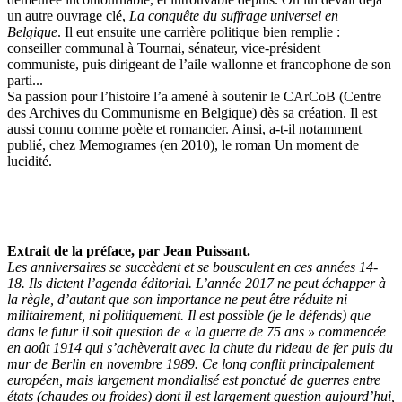
un autre ouvrage clé,
La conquête du suffrage universel en
Belgique
. Il eut ensuite une carrière politique bien remplie :
conseiller communal à Tournai, sénateur, vice-président
communiste, puis dirigeant de l’aile wallonne et francophone de son
parti...
Sa passion pour l’histoire l’a amené à soutenir le CArCoB (Centre
des Archives du Communisme en Belgique) dès sa création. Il est
aussi connu comme poète et romancier. Ainsi, a-t-il notamment
publié, chez Memogrames (en 2010), le roman Un moment de
lucidité.
Extrait de la préface, par Jean Puissant.
Les anniversaires se succèdent et se bousculent en ces années 14-
18. Ils dictent l’agenda éditorial. L’année 2017 ne peut échapper à
la règle, d’autant que son importance ne peut être réduite ni
militairement, ni politiquement. Il est possible (je le défends) que
dans le futur il soit question de « la guerre de 75 ans » commencée
en août 1914 qui s’achèverait avec la chute du rideau de fer puis du
mur de Berlin en novembre 1989. Ce long conflit principalement
européen, mais largement mondialisé est ponctué de guerres entre
états (chaudes ou froides) dont il est largement question aujourd’hui,