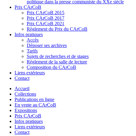
politique dans la presse communiste du XXe siècle
Prix CArCoB
Prix CArCoB 2015
Prix CArCoB 2017
Prix CArCoB 2021
Règlement du Prix du CArCoB
Infos pratiques
Accès
Déposer ses archives
Tarifs
Sujets de recherches et de stages
Règlement de la salle de lecture
Composition du CArCoB
Liens extérieurs
Contact
Accueil
Collections
Publications en ligne
En vente au CArCoB
Expositions
Prix CArCoB
Infos pratiques
Liens extérieurs
Contact