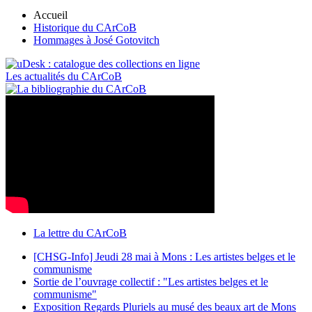
Accueil
Historique du CArCoB
Hommages à José Gotovitch
Les actualités du CArCoB
La lettre du CArCoB
[CHSG-Info] Jeudi 28 mai à Mons : Les artistes belges et le
communisme
Sortie de l’ouvrage collectif : "Les artistes belges et le
communisme"
Exposition Regards Pluriels au musé des beaux art de Mons