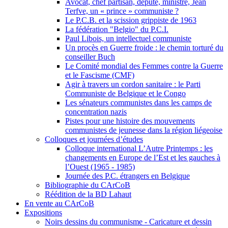
Avocat, chef partisan, député, ministre, Jean
Terfve, un « prince » communiste ?
Le P.C.B. et la scission grippiste de 1963
La fédération "Belgio" du P.C.I.
Paul Libois, un intellectuel communiste
Un procès en Guerre froide : le chemin torturé du
conseiller Buch
Le Comité mondial des Femmes contre la Guerre
et le Fascisme (CMF)
Agir à travers un cordon sanitaire : le Parti
Communiste de Belgique et le Congo
Les sénateurs communistes dans les camps de
concentration nazis
Pistes pour une histoire des mouvements
communistes de jeunesse dans la région liégeoise
Colloques et journées d’études
Colloque international L’Autre Printemps : les
changements en Europe de l’Est et les gauches à
l’Ouest (1965 - 1985)
Journée des P.C. étrangers en Belgique
Bibliographie du CArCoB
Réédition de la BD Lahaut
En vente au CArCoB
Expositions
Noirs dessins du communisme - Caricature et dessin