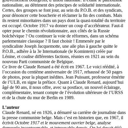
nationaliste, au détriment des principes de solidarité internationale.
Certes, des groupes se font jour, au sein du P.O.B. et des syndicats,
pour dénoncer cette boucherie et réclamer la fin des combats. Mais
ils restent minoritaires dans un pays dont la quasi-totalité du territoire
est occupé. Octobre 1917 va donner un coup d’accélérateur. Faut-il
opter pour le chemin révolutionnaire, aux côtés de la Russie
bolchévique ? Ou continuer la voie de réformes, dans un schéma
parlementaire classique ? Il faut choisir ! Emmenée par le
syndicaliste Joseph Jacquemotte, une aile plus à gauche quitte le
P.O.B., adhère à la 3e Internationale (le Komintern) créée par
Lénine, et coalise différentes factions, réunies en 1921 au sein du
nouveau Parti communiste de Belgique.
Ce livre de Claude Renard a été écrit en 1967. Le voici réédité, à
l’occasion du centième anniversaire de 1917, rehaussé de 50 pages
de photos, pour la plupart inédites. Jean Puissant, professeur émérite
de l’ULB, en signe la préface. Quant à Claude Renard, aujourd’hui
âgé de 90 ans, il nous offre, avec sa postface, un nouvel éclairage,
complémentaire, tenant compte de l’évolution ultérieure de l’URSS
et de la chute du mur de Berlin en 1989.
L’auteur
Claude Renard, né en 1926, a démarré sa carrière de journaliste dans
la presse communiste belge. Mais c’est en historien que, en 1967, il
écrivit
Octobre 1917 et le mouvement ouvrier belge
, analyse
demeurée incontournable, et introuvable depuis. On lui devait déjà