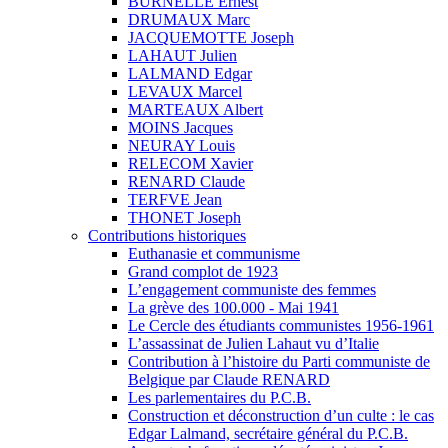
BURNELLE Ernest
DRUMAUX Marc
JACQUEMOTTE Joseph
LAHAUT Julien
LALMAND Edgar
LEVAUX Marcel
MARTEAUX Albert
MOINS Jacques
NEURAY Louis
RELECOM Xavier
RENARD Claude
TERFVE Jean
THONET Joseph
Contributions historiques
Euthanasie et communisme
Grand complot de 1923
L’engagement communiste des femmes
La grève des 100.000 - Mai 1941
Le Cercle des étudiants communistes 1956-1961
L’assassinat de Julien Lahaut vu d’Italie
Contribution à l’histoire du Parti communiste de
Belgique par Claude RENARD
Les parlementaires du P.C.B.
Construction et déconstruction d’un culte : le cas
Edgar Lalmand, secrétaire général du P.C.B.