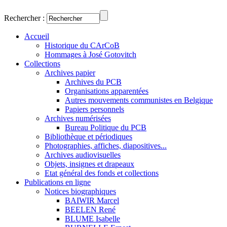
Rechercher :
Accueil
Historique du CArCoB
Hommages à José Gotovitch
Collections
Archives papier
Archives du PCB
Organisations apparentées
Autres mouvements communistes en Belgique
Papiers personnels
Archives numérisées
Bureau Politique du PCB
Bibliothèque et périodiques
Photographies, affiches, diapositives...
Archives audiovisuelles
Objets, insignes et drapeaux
Etat général des fonds et collections
Publications en ligne
Notices biographiques
BAIWIR Marcel
BEELEN René
BLUME Isabelle