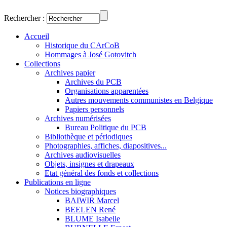
Rechercher :
Accueil
Historique du CArCoB
Hommages à José Gotovitch
Collections
Archives papier
Archives du PCB
Organisations apparentées
Autres mouvements communistes en Belgique
Papiers personnels
Archives numérisées
Bureau Politique du PCB
Bibliothèque et périodiques
Photographies, affiches, diapositives...
Archives audiovisuelles
Objets, insignes et drapeaux
Etat général des fonds et collections
Publications en ligne
Notices biographiques
BAIWIR Marcel
BEELEN René
BLUME Isabelle