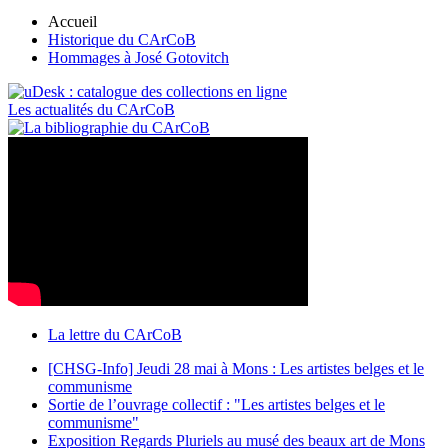
Accueil
Historique du CArCoB
Hommages à José Gotovitch
Les actualités du CArCoB
La lettre du CArCoB
[CHSG-Info] Jeudi 28 mai à Mons : Les artistes belges et le
communisme
Sortie de l’ouvrage collectif : "Les artistes belges et le
communisme"
Exposition Regards Pluriels au musé des beaux art de Mons