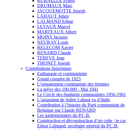
BURNELLE Ernest
DRUMAUX Marc
JACQUEMOTTE Joseph
LAHAUT Julien
LALMAND Edgar
LEVAUX Marcel
MARTEAUX Albert
MOINS Jacques
NEURAY Louis
RELECOM Xavier
RENARD Claude
TERFVE Jean
THONET Joseph
Contributions historiques
Euthanasie et communisme
Grand complot de 1923
L’engagement communiste des femmes
La grève des 100.000 - Mai 1941
Le Cercle des étudiants communistes 1956-1961
L’assassinat de Julien Lahaut vu d’Italie
Contribution à l’histoire du Parti communiste de
Belgique par Claude RENARD
Les parlementaires du P.C.B.
Construction et déconstruction d’un culte : le cas
Edgar Lalmand, secrétaire général du P.C.B.