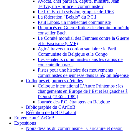
Avocat, chef partisan, député, ministre, Jean
Terfve, un « prince » communiste ?
Le P.C.B. et la scission grippiste de 1963
La fédération "Belgio" du P.C.I.
Paul Libois, un intellectuel communiste
Un procès en Guerre froide : le chemin torturé du
conseiller Buch
Le Comité mondial des Femmes contre la Guerre
et le Fascisme (CMF)
Agir à travers un cordon sanitaire : le Parti
Communiste de Belgique et le Congo
Les sénateurs communistes dans les camps de
concentration nazis
Pistes pour une histoire des mouvements
communistes de jeunesse dans la région liégeoise
Colloques et journées d’études
Colloque international L’Autre Printemps : les
changements en Europe de l’Est et les gauches à
l’Ouest (1965 - 1985)
Journée des P.C. étrangers en Belgique
Bibliographie du CArCoB
Réédition de la BD Lahaut
En vente au CArCoB
Expositions
Noirs dessins du communisme - Caricature et dessin