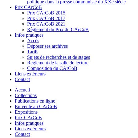
politique dans la presse communiste du XXe siècle
Prix CArCoB
Prix CArCoB 2015
Prix CArCoB 2017
Prix CArCoB 2021
Règlement du Prix du CArCoB
Infos pratiques
Accès
Déposer ses archives
Tarifs
Sujets de recherches et de stages
Règlement de la salle de lecture
Composition du CArCoB
Liens extérieurs
Contact
Accueil
Collections
Publications en ligne
En vente au CArCoB
Expositions
Prix CArCoB
Infos pratiques
Liens extérieurs
Contact