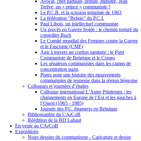
Avocat, chef partisan, député, ministre, Jean
Terfve, un « prince » communiste ?
Le P.C.B. et la scission grippiste de 1963
La fédération "Belgio" du P.C.I.
Paul Libois, un intellectuel communiste
Un procès en Guerre froide : le chemin torturé du
conseiller Buch
Le Comité mondial des Femmes contre la Guerre
et le Fascisme (CMF)
Agir à travers un cordon sanitaire : le Parti
Communiste de Belgique et le Congo
Les sénateurs communistes dans les camps de
concentration nazis
Pistes pour une histoire des mouvements
communistes de jeunesse dans la région liégeoise
Colloques et journées d’études
Colloque international L’Autre Printemps : les
changements en Europe de l’Est et les gauches à
l’Ouest (1965 - 1985)
Journée des P.C. étrangers en Belgique
Bibliographie du CArCoB
Réédition de la BD Lahaut
En vente au CArCoB
Expositions
Noirs dessins du communisme - Caricature et dessin