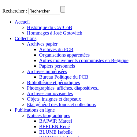
Rechercher :
Accueil
Historique du CArCoB
Hommages à José Gotovitch
Collections
Archives papier
Archives du PCB
Organisations apparentées
Autres mouvements communistes en Belgique
Papiers personnels
Archives numérisées
Bureau Politique du PCB
Bibliothèque et périodiques
Photographies, affiches, diapositives...
Archives audiovisuelles
Objets, insignes et drapeaux
Etat général des fonds et collections
Publications en ligne
Notices biographiques
BAIWIR Marcel
BEELEN René
BLUME Isabelle