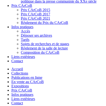
politique dans la presse communiste du XXe siècle
Prix CArCoB
Prix CArCoB 2015
Prix CArCoB 2017
Prix CArCoB 2021
Règlement du Prix du CArCoB
Infos pratiques
Accès
Déposer ses archives
Tarifs
Sujets de recherches et de stages
Règlement de la salle de lecture
Composition du CArCoB
Liens extérieurs
Contact
Accueil
Collections
Publications en ligne
En vente au CArCoB
Expositions
Prix CArCoB
Infos pratiques
Liens extérieurs
Contact