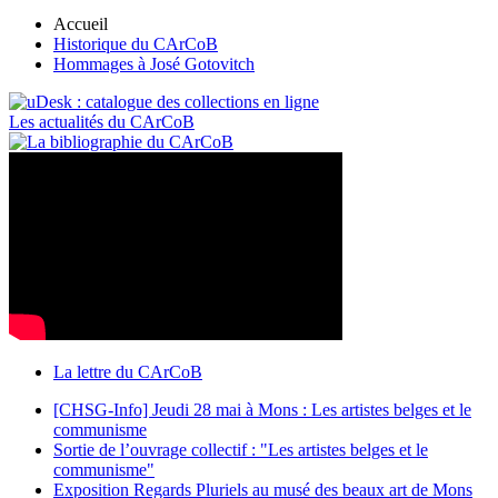
Accueil
Historique du CArCoB
Hommages à José Gotovitch
Les actualités du CArCoB
La lettre du CArCoB
[CHSG-Info] Jeudi 28 mai à Mons : Les artistes belges et le
communisme
Sortie de l’ouvrage collectif : "Les artistes belges et le
communisme"
Exposition Regards Pluriels au musé des beaux art de Mons