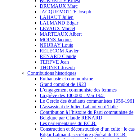
BURNELLE Ernest
DRUMAUX Marc
JACQUEMOTTE Joseph
LAHAUT Julien
LALMAND Edgar
LEVAUX Marcel
MARTEAUX Albert
MOINS Jacques
NEURAY Louis
RELECOM Xavier
RENARD Claude
TERFVE Jean
THONET Joseph
Contributions historiques
Euthanasie et communisme
Grand complot de 1923
L’engagement communiste des femmes
La grève des 100.000 - Mai 1941
Le Cercle des étudiants communistes 1956-1961
L’assassinat de Julien Lahaut vu d’Italie
Contribution à l’histoire du Parti communiste de
Belgique par Claude RENARD
Les parlementaires du P.C.B.
Construction et déconstruction d’un culte : le cas
Edgar Lalmand, secrétaire général du P.C.B.