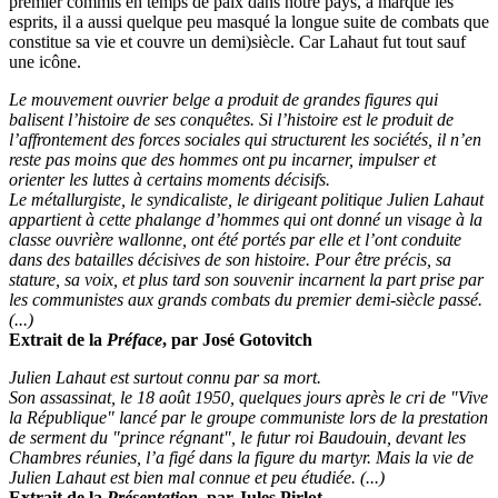
premier commis en temps de paix dans notre pays, a marqué les
esprits, il a aussi quelque peu masqué la longue suite de combats que
constitue sa vie et couvre un demi)siècle. Car Lahaut fut tout sauf
une icône.
Le mouvement ouvrier belge a produit de grandes figures qui
balisent l’histoire de ses conquêtes. Si l’histoire est le produit de
l’affrontement des forces sociales qui structurent les sociétés, il n’en
reste pas moins que des hommes ont pu incarner, impulser et
orienter les luttes à certains moments décisifs.
Le métallurgiste, le syndicaliste, le dirigeant politique Julien Lahaut
appartient à cette phalange d’hommes qui ont donné un visage à la
classe ouvrière wallonne, ont été portés par elle et l’ont conduite
dans des batailles décisives de son histoire. Pour être précis, sa
stature, sa voix, et plus tard son souvenir incarnent la part prise par
les communistes aux grands combats du premier demi-siècle passé.
(...)
Extrait de la
Préface
, par José Gotovitch
Julien Lahaut est surtout connu par sa mort.
Son assassinat, le 18 août 1950, quelques jours après le cri de "Vive
la République" lancé par le groupe communiste lors de la prestation
de serment du "prince régnant", le futur roi Baudouin, devant les
Chambres réunies, l’a figé dans la figure du martyr. Mais la vie de
Julien Lahaut est bien mal connue et peu étudiée. (...)
Extrait de la
Présentation
, par Jules Pirlot