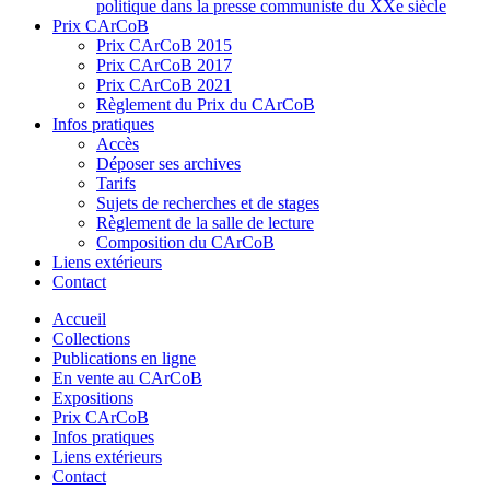
politique dans la presse communiste du XXe siècle
Prix CArCoB
Prix CArCoB 2015
Prix CArCoB 2017
Prix CArCoB 2021
Règlement du Prix du CArCoB
Infos pratiques
Accès
Déposer ses archives
Tarifs
Sujets de recherches et de stages
Règlement de la salle de lecture
Composition du CArCoB
Liens extérieurs
Contact
Accueil
Collections
Publications en ligne
En vente au CArCoB
Expositions
Prix CArCoB
Infos pratiques
Liens extérieurs
Contact