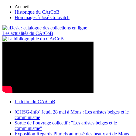
Accueil
Historique du CArCoB
Hommages à José Gotovitch
Les actualités du CArCoB
La lettre du CArCoB
[CHSG-Info] Jeudi 28 mai à Mons : Les artistes belges et le
communisme
Sortie de l’ouvrage collectif : "Les artistes belges et le
communisme"
Exposition Regards Pluriels au musé des beaux art de Mons