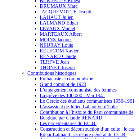
BURNELLE Ernest
DRUMAUX Marc
JACQUEMOTTE Joseph
LAHAUT Julien
LALMAND Edgar
LEVAUX Marcel
MARTEAUX Albert
MOINS Jacques
NEURAY Louis
RELECOM Xavier
RENARD Claude
TERFVE Jean
THONET Joseph
Contributions historiques
Euthanasie et communisme
Grand complot de 1923
L’engagement communiste des femmes
La grève des 100.000 - Mai 1941
Le Cercle des étudiants communistes 1956-1961
L’assassinat de Julien Lahaut vu d’Italie
Contribution à l’histoire du Parti communiste de
Belgique par Claude RENARD
Les parlementaires du P.C.B.
Construction et déconstruction d’un culte : le cas
Edgar Lalmand, secrétaire général du P.C.B.