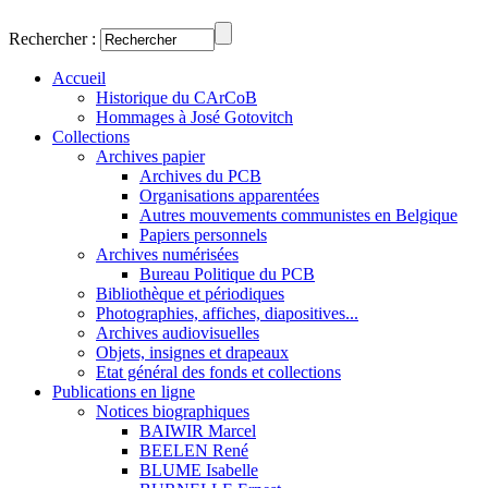
Rechercher :
Accueil
Historique du CArCoB
Hommages à José Gotovitch
Collections
Archives papier
Archives du PCB
Organisations apparentées
Autres mouvements communistes en Belgique
Papiers personnels
Archives numérisées
Bureau Politique du PCB
Bibliothèque et périodiques
Photographies, affiches, diapositives...
Archives audiovisuelles
Objets, insignes et drapeaux
Etat général des fonds et collections
Publications en ligne
Notices biographiques
BAIWIR Marcel
BEELEN René
BLUME Isabelle