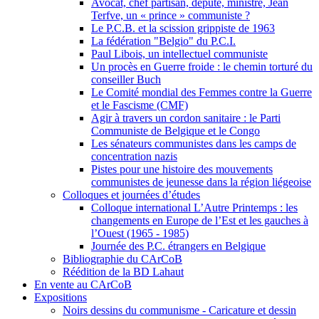
Avocat, chef partisan, député, ministre, Jean
Terfve, un « prince » communiste ?
Le P.C.B. et la scission grippiste de 1963
La fédération "Belgio" du P.C.I.
Paul Libois, un intellectuel communiste
Un procès en Guerre froide : le chemin torturé du
conseiller Buch
Le Comité mondial des Femmes contre la Guerre
et le Fascisme (CMF)
Agir à travers un cordon sanitaire : le Parti
Communiste de Belgique et le Congo
Les sénateurs communistes dans les camps de
concentration nazis
Pistes pour une histoire des mouvements
communistes de jeunesse dans la région liégeoise
Colloques et journées d’études
Colloque international L’Autre Printemps : les
changements en Europe de l’Est et les gauches à
l’Ouest (1965 - 1985)
Journée des P.C. étrangers en Belgique
Bibliographie du CArCoB
Réédition de la BD Lahaut
En vente au CArCoB
Expositions
Noirs dessins du communisme - Caricature et dessin