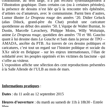
communiste, au sens large, n’a pas recouru systématiquement à
l’illustration graphique. Dans certains cas (ou à certaines périodes),
la présence de dessins n’est liée qu’à la rencontre très éphémère,
d’artistes ou d’amateurs, avec le communisme. Parmi bien d’autres,
Lumor illustre
Le Drapeau rouge
des années ‘20. Didier Geluck
(alias Diluck, grand-père du Chat) produit une caricature
quotidienne au début des années ‘50. L’équipe de Walter Burniat, Jo
Dustin, Marcelle Lavachery, Philippe Moins, Willy Wolsztajn,
anime
Le Drapeau rouge
, quotidien des années ‘70 et ‘80. Gaucho
quant à lui dessine dans
La Gauche
et Sam dans la presse de TPO –
AMADA, ancêtre du PTB. Au travers de ces dessins politiques et
caricatures, c’est tout un regard sur l’histoire politique et sociale du
XXe siècle en Belgique - sur les enjeux internationaux, l’élan de
solidarité avec les peuples opprimés et les victimes du fascisme - qui
s’offre au visiteur.
L’exposition affiche une sélection des cent reproductions présentées
à la Salle Allende de l’ULB au mois de mars.
Informations pratiques
:
Dates
: du 11 août au 12 septembre 2015
Heures d’ouverture
: du mardi au samedi de 11h à 18h30 - Entrée
libre.