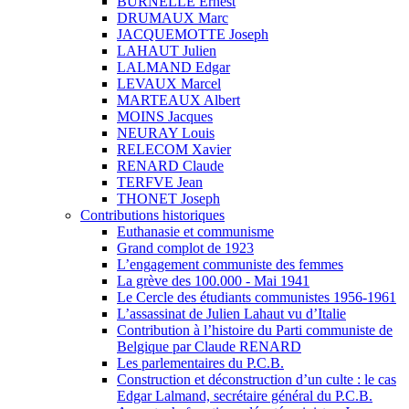
BURNELLE Ernest
DRUMAUX Marc
JACQUEMOTTE Joseph
LAHAUT Julien
LALMAND Edgar
LEVAUX Marcel
MARTEAUX Albert
MOINS Jacques
NEURAY Louis
RELECOM Xavier
RENARD Claude
TERFVE Jean
THONET Joseph
Contributions historiques
Euthanasie et communisme
Grand complot de 1923
L’engagement communiste des femmes
La grève des 100.000 - Mai 1941
Le Cercle des étudiants communistes 1956-1961
L’assassinat de Julien Lahaut vu d’Italie
Contribution à l’histoire du Parti communiste de
Belgique par Claude RENARD
Les parlementaires du P.C.B.
Construction et déconstruction d’un culte : le cas
Edgar Lalmand, secrétaire général du P.C.B.