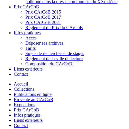
politique dans la presse communiste du XXe siècle
Prix CArCoB
Prix CArCoB 2015
Prix CArCoB 2017
Prix CArCoB 2021
Règlement du Prix du CArCoB
Infos pratiques
Accès
Déposer ses archives
Tarifs
Sujets de recherches et de stages
Règlement de la salle de lecture
Composition du CArCoB
Liens extérieurs
Contact
Accueil
Collections
Publications en ligne
En vente au CArCoB
Expositions
Prix CArCoB
Infos pratiques
Liens extérieurs
Contact