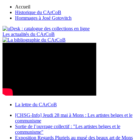
Accueil
Historique du CArCoB
Hommages à José Gotovitch
Les actualités du CArCoB
La lettre du CArCoB
[CHSG-Info] Jeudi 28 mai à Mons : Les artistes belges et le
communisme
Sortie de l’ouvrage collectif : "Les artistes belges et le
communisme"
Exposition Regards Pluriels au musé des beaux art de Mons