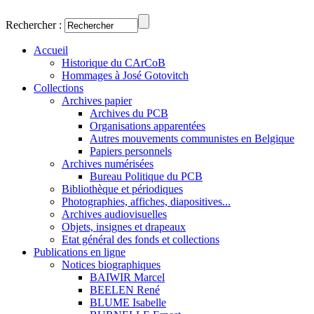
Rechercher :
Accueil
Historique du CArCoB
Hommages à José Gotovitch
Collections
Archives papier
Archives du PCB
Organisations apparentées
Autres mouvements communistes en Belgique
Papiers personnels
Archives numérisées
Bureau Politique du PCB
Bibliothèque et périodiques
Photographies, affiches, diapositives...
Archives audiovisuelles
Objets, insignes et drapeaux
Etat général des fonds et collections
Publications en ligne
Notices biographiques
BAIWIR Marcel
BEELEN René
BLUME Isabelle