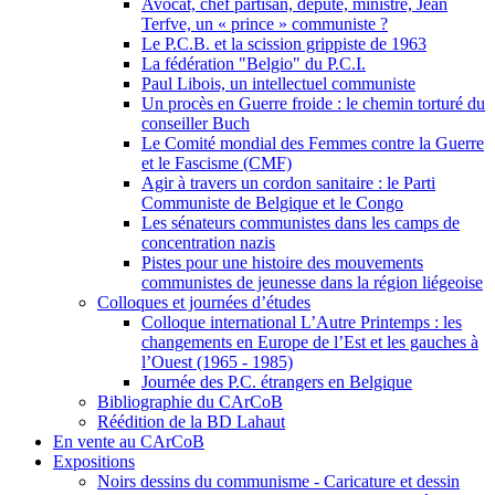
Avocat, chef partisan, député, ministre, Jean
Terfve, un « prince » communiste ?
Le P.C.B. et la scission grippiste de 1963
La fédération "Belgio" du P.C.I.
Paul Libois, un intellectuel communiste
Un procès en Guerre froide : le chemin torturé du
conseiller Buch
Le Comité mondial des Femmes contre la Guerre
et le Fascisme (CMF)
Agir à travers un cordon sanitaire : le Parti
Communiste de Belgique et le Congo
Les sénateurs communistes dans les camps de
concentration nazis
Pistes pour une histoire des mouvements
communistes de jeunesse dans la région liégeoise
Colloques et journées d’études
Colloque international L’Autre Printemps : les
changements en Europe de l’Est et les gauches à
l’Ouest (1965 - 1985)
Journée des P.C. étrangers en Belgique
Bibliographie du CArCoB
Réédition de la BD Lahaut
En vente au CArCoB
Expositions
Noirs dessins du communisme - Caricature et dessin