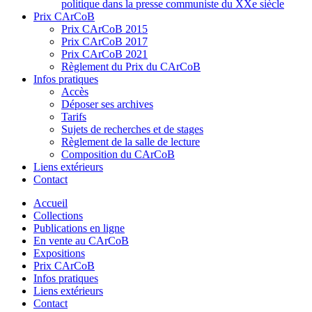
politique dans la presse communiste du XXe siècle
Prix CArCoB
Prix CArCoB 2015
Prix CArCoB 2017
Prix CArCoB 2021
Règlement du Prix du CArCoB
Infos pratiques
Accès
Déposer ses archives
Tarifs
Sujets de recherches et de stages
Règlement de la salle de lecture
Composition du CArCoB
Liens extérieurs
Contact
Accueil
Collections
Publications en ligne
En vente au CArCoB
Expositions
Prix CArCoB
Infos pratiques
Liens extérieurs
Contact