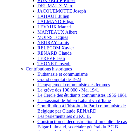
BURNELLE Ernest
DRUMAUX Marc
JACQUEMOTTE Joseph
LAHAUT Julien
LALMAND Edgar
LEVAUX Marcel
MARTEAUX Albert
MOINS Jacques
NEURAY Louis
RELECOM Xavier
RENARD Claude
TERFVE Jean
THONET Joseph
Contributions historiques
Euthanasie et communisme
Grand complot de 1923
L’engagement communiste des femmes
La grève des 100.000 - Mai 1941
Le Cercle des étudiants communistes 1956-1961
L’assassinat de Julien Lahaut vu d’Italie
Contribution à l’histoire du Parti communiste de
Belgique par Claude RENARD
Les parlementaires du P.C.B.
Construction et déconstruction d’un culte : le cas
Edgar Lalmand, secrétaire général du P.C.B.