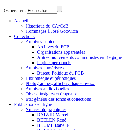
Rechercher :
Accueil
Historique du CArCoB
Hommages à José Gotovitch
Collections
Archives papier
Archives du PCB
Organisations apparentées
Autres mouvements communistes en Belgique
Papiers personnels
Archives numérisées
Bureau Politique du PCB
Bibliothèque et périodiques
Photographies, affiches, diapositives...
Archives audiovisuelles
Objets, insignes et drapeaux
Etat général des fonds et collections
Publications en ligne
Notices biographiques
BAIWIR Marcel
BEELEN René
BLUME Isabelle