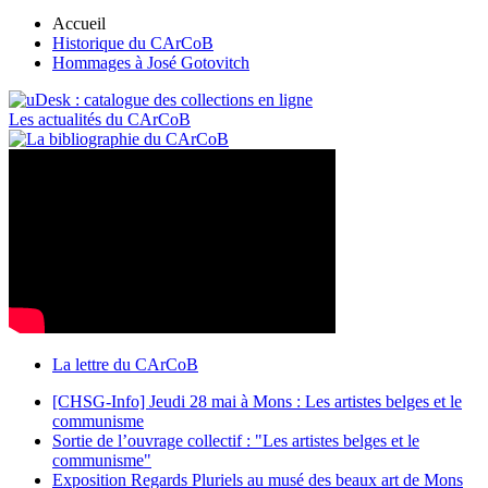
Accueil
Historique du CArCoB
Hommages à José Gotovitch
Les actualités du CArCoB
La lettre du CArCoB
[CHSG-Info] Jeudi 28 mai à Mons : Les artistes belges et le
communisme
Sortie de l’ouvrage collectif : "Les artistes belges et le
communisme"
Exposition Regards Pluriels au musé des beaux art de Mons