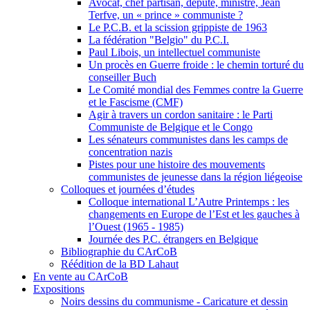
Avocat, chef partisan, député, ministre, Jean
Terfve, un « prince » communiste ?
Le P.C.B. et la scission grippiste de 1963
La fédération "Belgio" du P.C.I.
Paul Libois, un intellectuel communiste
Un procès en Guerre froide : le chemin torturé du
conseiller Buch
Le Comité mondial des Femmes contre la Guerre
et le Fascisme (CMF)
Agir à travers un cordon sanitaire : le Parti
Communiste de Belgique et le Congo
Les sénateurs communistes dans les camps de
concentration nazis
Pistes pour une histoire des mouvements
communistes de jeunesse dans la région liégeoise
Colloques et journées d’études
Colloque international L’Autre Printemps : les
changements en Europe de l’Est et les gauches à
l’Ouest (1965 - 1985)
Journée des P.C. étrangers en Belgique
Bibliographie du CArCoB
Réédition de la BD Lahaut
En vente au CArCoB
Expositions
Noirs dessins du communisme - Caricature et dessin