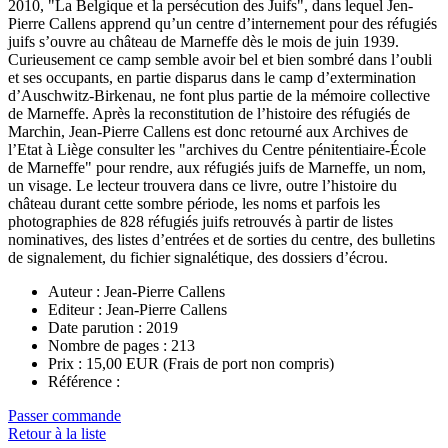
2010, "La Belgique et la persécution des Juifs", dans lequel Jen-
Pierre Callens apprend qu’un centre d’internement pour des réfugiés
juifs s’ouvre au château de Marneffe dès le mois de juin 1939.
Curieusement ce camp semble avoir bel et bien sombré dans l’oubli
et ses occupants, en partie disparus dans le camp d’extermination
d’Auschwitz-Birkenau, ne font plus partie de la mémoire collective
de Marneffe. Après la reconstitution de l’histoire des réfugiés de
Marchin, Jean-Pierre Callens est donc retourné aux Archives de
l’Etat à Liège consulter les "archives du Centre pénitentiaire-École
de Marneffe" pour rendre, aux réfugiés juifs de Marneffe, un nom,
un visage. Le lecteur trouvera dans ce livre, outre l’histoire du
château durant cette sombre période, les noms et parfois les
photographies de 828 réfugiés juifs retrouvés à partir de listes
nominatives, des listes d’entrées et de sorties du centre, des bulletins
de signalement, du fichier signalétique, des dossiers d’écrou.
Auteur :
Jean-Pierre Callens
Editeur : Jean-Pierre Callens
Date parution : 2019
Nombre de pages : 213
Prix :
15,00
EUR
(Frais de port non compris)
Référence :
Passer commande
Retour à la liste