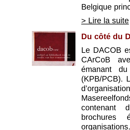
Belgique prin
> Lire la suite
Du côté du
Le DACOB es
CArCoB avec
émanant du 
(KPB/PCB). L
d’organisatio
Masereelfon
contenant 
brochures
organisations