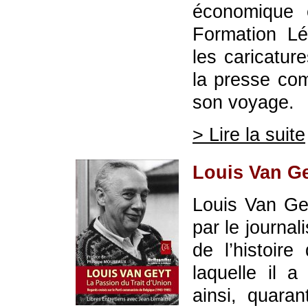
économique 
Formation Léo
les caricatur
la presse co
son voyage.
> Lire la suite
Louis Van Ge
Louis Van Gey
par le journa
de l’histoi
laquelle il a
ainsi, quara