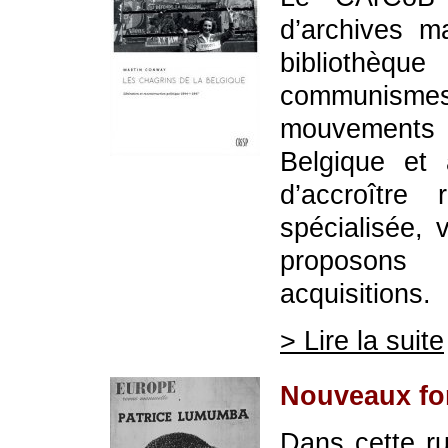
d’archives m
bibliothèq
communismes
mouvements
Belgique et 
d’accroître 
spécialisée, 
proposons 
acquisitions.
> Lire la suite
Nouveaux fo
Dans cette ru