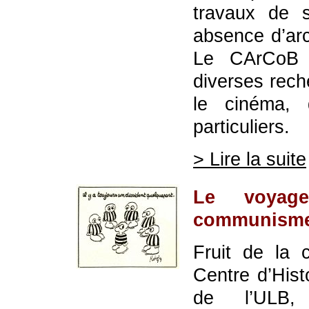
travaux de s
absence d’ar
Le CArCoB e
diverses rech
le cinéma, 
particuliers.
> Lire la suite
Le voyag
communism
Fruit de la 
Centre d’Hist
de l’ULB, l