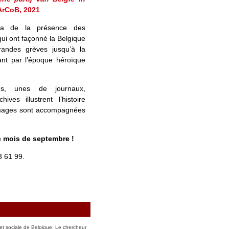
ArCoB, 2021
.
ma de la présence des
 qui ont façonné la Belgique
randes grèves jusqu’à la
ant par l’époque héroïque
es, unes de journaux,
ives illustrent l’histoire
 images sont accompagnées
e mois de septembre !
3 61 99.
et sociale de Belgique. Le chercheur