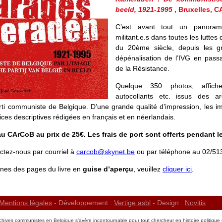
beeld, 1921-1995
, Bruxelles, C
C’est avant tout un panora
militant.e.s dans toutes les luttes
du 20ème siècle, depuis les g
dépénalisation de l’IVG en pass
de la Résistance.
Quelque 350 photos, affich
autocollants etc. issus des arch
i communiste de Belgique. D’une grande qualité d’impression, les
ices descriptives rédigées en français et en néerlandais.
u CArCoB au prix de 25€. Les frais de port sont offerts pendant l
ctez-nous par courriel à
carcob@skynet.be
ou par téléphone au 02/51
nes des pages du livre en
guise d’aperçu
, veuillez
cliquer ici
.
Mentions légales
- Développement :
Vertige asbl
- Design :
Novitis
chives communistes en Belgique s’avère incontournable pour tout chercheur en histoire politique 