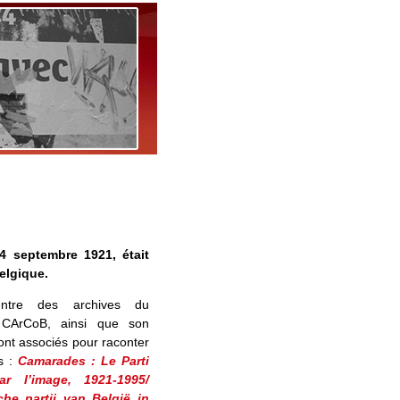
 4 septembre 1921, était
elgique.
entre des archives du
CArCoB, ainsi que son
nt associés pour raconter
es :
Camarades : Le Parti
r l’image, 1921-1995/
e partij van België in