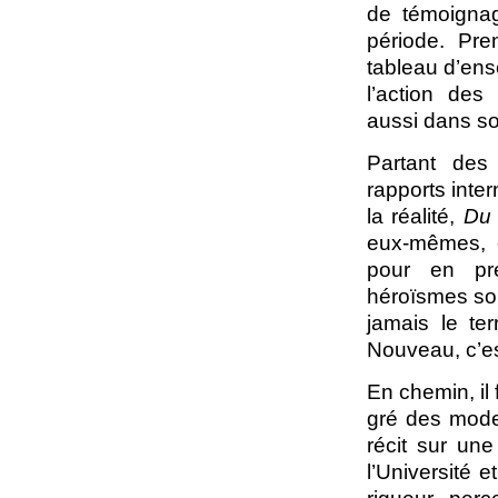
de témoignag
période. Pre
tableau d’ens
l’action des
aussi dans so
Partant des 
rapports inte
la réalité,
Du 
eux-mêmes, e
pour en prés
héroïsmes sou
jamais le te
Nouveau, c’est
En chemin, il 
gré des modes
récit sur une
l’Université 