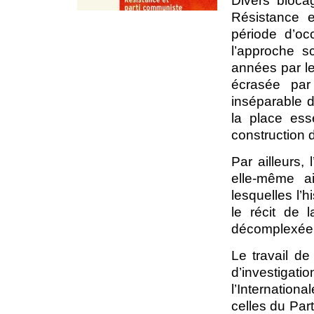
Divers blocag
Résistance e
période d’oc
l’approche s
années par le
écrasée par
inséparable d
la place ess
construction d
Par ailleurs,
elle-même a
lesquelles l’
le récit de 
décomplexée
Le travail de
d’investigati
l’Internatio
celles du Par