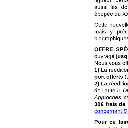
rigueur, per
aussi les do
épopée du XX
Cette nouvell
mais y préc
biographiques
OFFRE SPÉ
ouvrage
jusq
Nous vous of
1)
La rééditi
port offerts
(s
2)
La rééditi
de l’auteur,
D
Approches cr
30€ frais de 
concernant
D
Pour ce fai