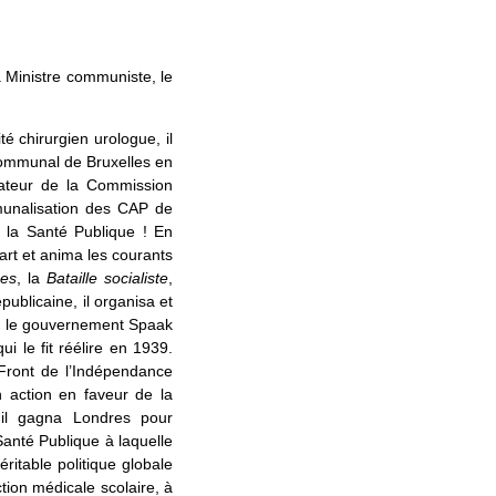
 Ministre communiste, le
.
é chirurgien urologue, il
communal de Bruxelles en
rateur de la Commission
mmunalisation des CAP de
e la Santé Publique ! En
part et anima les courants
ses
, la
Bataille socialiste
,
ublicaine, il organisa et
nd le gouvernement Spaak
i le fit réélire en 1939.
 Front de l’Indépendance
 action en faveur de la
 il gagna Londres pour
anté Publique à laquelle
éritable politique globale
ction médicale scolaire, à