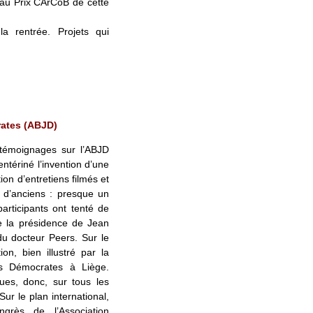
 au Prix CArCoB de cette
 rentrée. Projets qui
rates (ABJD)
 témoignages sur l’ABJD
ntériné l’invention d’une
ion d’entretiens filmés et
 d’anciens : presque un
articipants ont tenté de
 de la présidence de Jean
du docteur Peers. Sur le
on, bien illustré par la
es Démocrates à Liège.
es, donc, sur tous les
 Sur le plan international,
ngrès de l’Association