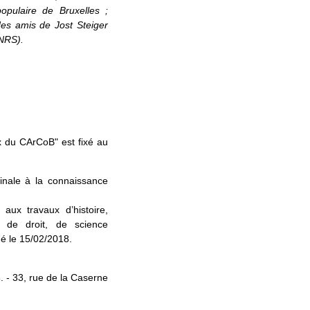
opulaire de Bruxelles ;
des amis de Jost Steiger
FNRS).
x du CArCoB" est fixé au
ginale à la connaissance
ux travaux d’histoire,
e, de droit, de science
né le 15/02/2018.
 - 33, rue de la Caserne