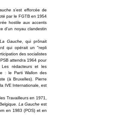
auche
s’est efforcée de
opté par le FGTB en 1954
rée hostile aux accents
nce d’un noyau clandestin
La Gauche
, qui prônait
rd qui opérait un "repli
ticipation des socialistes
u PSB attendra 1964 pour
. Les rédacteurs et les
e : le Parti Wallon des
te (à Bruxelles). Pierre
a IVE Internationale, est
es Travailleurs en 1971,
 Belgique.
La Gauche
est
 nom en 1983 (POS) et en