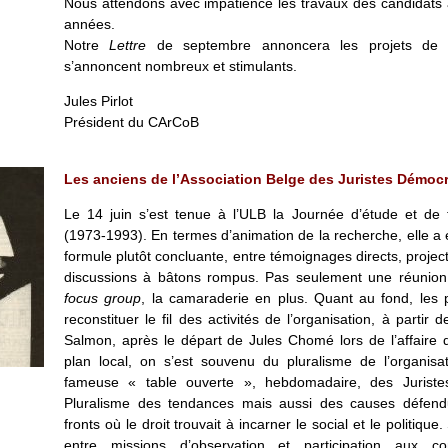
Nous attendons avec impatience les travaux des candidats
années.
Notre
Lettre
de septembre annoncera les projets de la
s’annoncent nombreux et stimulants.
Jules Pirlot
Président du CArCoB
Les anciens de l’Association Belge des Juristes Démoc
Le 14 juin s’est tenue à l’ULB la Journée d’étude et de
(1973-1993). En termes d’animation de la recherche, elle a e
formule plutôt concluante, entre témoignages directs, project
discussions à bâtons rompus. Pas seulement une réunion
focus group
, la camaraderie en plus. Quant au fond, les p
reconstituer le fil des activités de l’organisation, à partir
Salmon, après le départ de Jules Chomé lors de l’affaire 
plan local, on s’est souvenu du pluralisme de l’organisati
fameuse « table ouverte », hebdomadaire, des Jurist
Pluralisme des tendances mais aussi des causes défendu
fronts où le droit trouvait à incarner le social et le politique.
entre missions d’observation et participation aux co