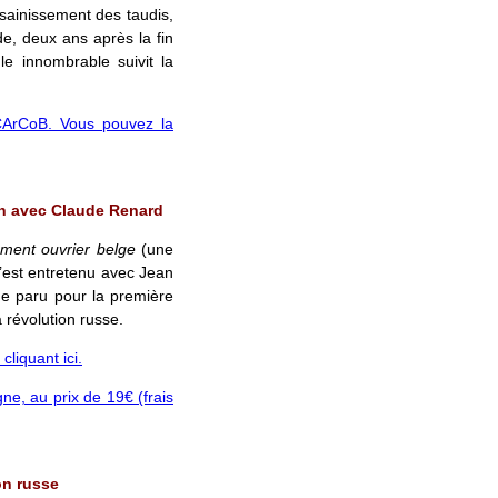
assainissement des taudis,
ade, deux ans après la fin
e innombrable suivit la
 CArCoB. Vous pouvez la
en avec Claude Renard
ment ouvrier belge
(une
est entretenu avec Jean
ge paru pour la première
a révolution russe.
liquant ici.
gne, au prix de 19€ (frais
on russe