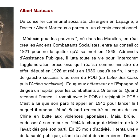
Albert Marteaux
De conseiller communal socialiste, chirurgien en Espagne, à
Docteur Albert Marteaux a parcouru un chemin exceptionnel
" Médecin pour les pauvres ", né dans les Marolles, en réalit
créa les Anciens Combattants Socialistes, entra au conseil 
1921 pour ne le quitter qu’à sa mort en 1949. Administ
d’Assistance Publique, il lutta toute sa vie pour l’interco
l’agglomération bruxelloise qu’il réalisa comme ministre d
effet, député en 1926 et réélu en 1936 jusqu’à sa fin, il prit 
de gauche successifs au sein du POB (
La Lutte des Clas
puis l’
Action socialiste
). Fougueux défenseur de l’Espagne rép
dirigea un hôpital pour les combattants à Onteniente. Qua
reconnut Franco, il rompit avec le POB et rejoignit le PCB qu
C’est à lui que son parti fit appel en 1941 pour lancer le
auquel il amena l’Abbé Boland rencontré au cours de son
Chine en butte aux violences japonaises. Mais, brûlé,
endosser à son retour en 1944 la charge de Ministre de la S
l’avait désigné son parti. En 25 mois d’activité, il tenta une v
de la santé publique, allant du statut des infirmières, l’inspe