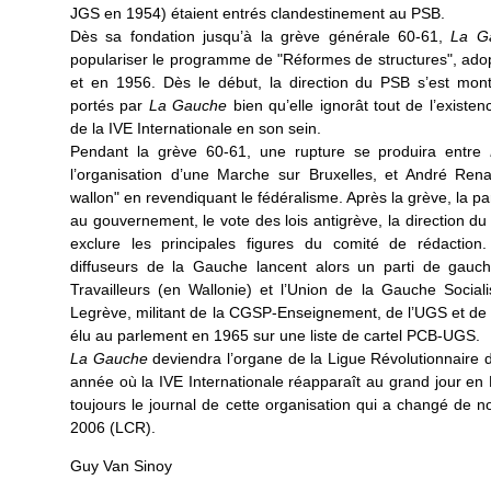
JGS en 1954) étaient entrés clandestinement au PSB.
Dès sa fondation jusqu’à la grève générale 60-61,
La G
populariser le programme de "Réformes de structures", ad
et en 1956. Dès le début, la direction du PSB s’est mont
portés par
La Gauche
bien qu’elle ignorât tout de l’existe
de la IVE Internationale en son sein.
Pendant la grève 60-61, une rupture se produira entre
l’organisation d’une Marche sur Bruxelles, et André Rena
wallon" en revendiquant le fédéralisme. Après la grève, la par
au gouvernement, le vote des lois antigrève, la direction d
exclure les principales figures du comité de rédaction
diffuseurs de la Gauche lancent alors un parti de gauch
Travailleurs (en Wallonie) et l’Union de la Gauche Socialis
Legrève, militant de la CGSP-Enseignement, de l’UGS et de l
élu au parlement en 1965 sur une liste de cartel PCB-UGS.
La Gauche
deviendra l’organe de la Ligue Révolutionnaire d
année où la IVE Internationale réapparaît au grand jour en
toujours le journal de cette organisation qui a changé de
2006 (LCR).
Guy Van Sinoy