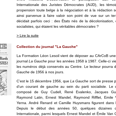
Internationale des Juristes Démocrates (AIJD), les témoi
propension toute belge à la négociation et à la rédaction 
ainsi parvenue à faire valoir son point de vue sur un terr
décidait parfois ceci : des États nés de la décolonisation,
socialistes, qui étaient les véritables
démocrates
?
> Lire la suite
Collection du journal "La Gauche"
La Formation Léon Lesoil vient de déposer au CArCoB une 
journal
La Gauche
pour les années 1958 à 1987. Celle-ci vie
les numéros déjà conservés au Centre. Le lecteur pourra 
Gauche
de 1956 à nos jours.
C’est le 15 décembre 1956, que
La Gauche
sort de presse p
d’un courant de gauche au sein du parti socialiste. Le 
composé de Guy Cudell, René Evalenko, Jacques Guy
Raymond Latin, Ernest Mandel, Raymond Rifflet, Emile
Yerna. André Renard et Camille Huysmans figurent dans 
Depuis le début des années 50, quelques dizaines d
Internationale, parmi lesquels Ernest Mandel et Émile Van 