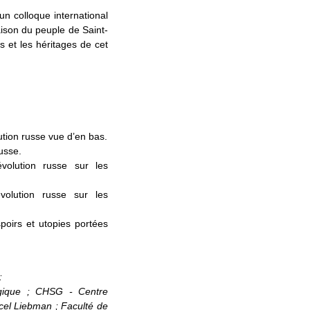
un colloque international
ison du peuple de Saint-
es et les héritages de cet
ution russe vue d’en bas.
russe.
volution russe sur les
volution russe sur les
poirs et utopies portées
:
gique ; CHSG - Centre
rcel Liebman ; Faculté de