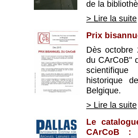
de la bibliot
> Lire la suite
Prix bisann
Dès octobre 
du CArCoB" qu
scientifiqu
historique 
Belgique.
> Lire la suite
Le catalogu
CArCoB : 