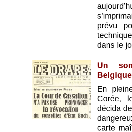
aujourd
s’imprima
prévu po
techniqu
dans le jo
Un som
Belgique
En plein
Corée, 
décida de 
dangereux
carte maî