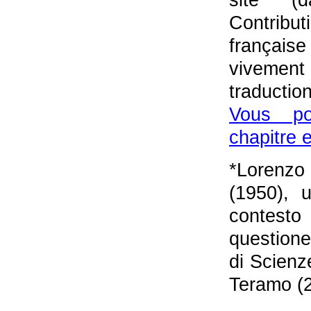
Contribu
françai
vivement
traduction
Vous po
chapitre e
*Lorenz
(1950), u
contest
questione 
di Scienze
Teramo (