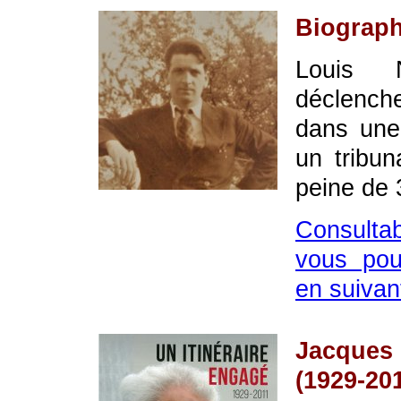
Biograph
Louis N
déclenc
dans une
un tribun
peine de 
Consultab
vous pou
en suivant
Jacques
(1929-20