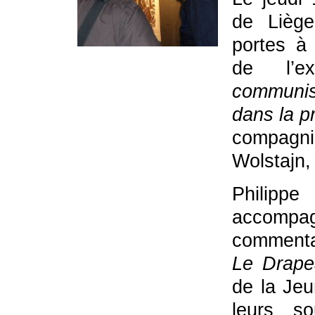
de Liège
portes à 
de l’e
communism
dans la p
compagn
Wolstajn,
Philippe
accompa
commenta
Le Drape
de la Je
leurs so