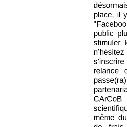
désormais
place, il
"Faceboo
public plu
stimuler 
n’hésitez
s’inscrir
relance 
passe(ra
partenar
CArCoB 
scientifi
même du 
de frais