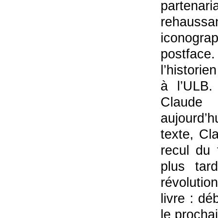
partena
rehaussa
iconogr
postfac
l’histori
à l’ULB.
Claude
aujourd’
texte, Cl
recul du 
plus tar
révolutio
livre : d
le procha