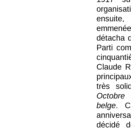
organisat
ensuite,
emmenée
détacha d
Parti co
cinquan
Claude Re
principa
très soli
Octobre
belge
. C
anniversa
décidé d