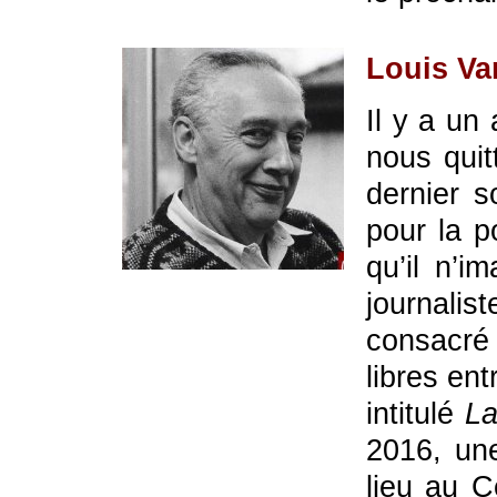
Louis Va
Il y a un
nous quit
dernier s
pour la p
qu’il n’i
journalist
consacré
libres ent
intitulé
La
2016, un
lieu au C