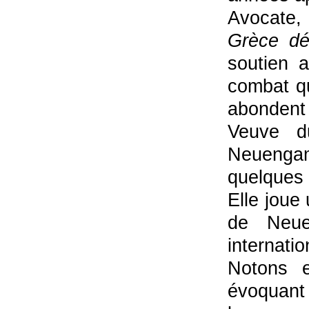
Avocate, 
Grèce dé
soutien 
combat qu
abondent
Veuve d
Neuenga
quelques 
Elle joue 
de Neue
internatio
Notons e
évoquant 