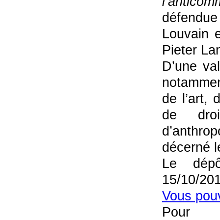
l’antico
défendue
Louvain e
Pieter La
D’une val
notamment
de l’art, 
de dro
d’anthrop
décerné l
Le dép
15/10/201
Vous pouv
Pour 