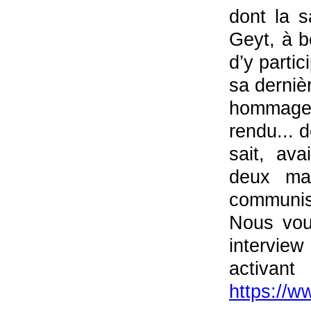
dont la s
Geyt, à b
d’y partic
sa derniè
hommage,
rendu... 
sait, av
deux man
communis
Nous vous
intervie
activan
https://w