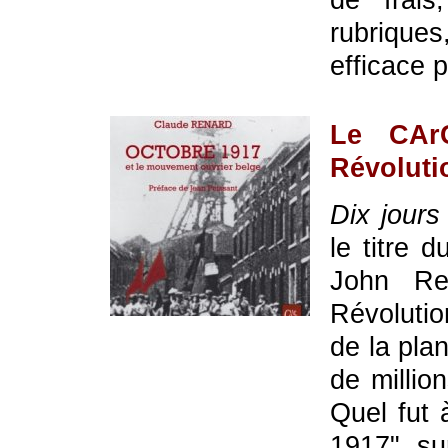
rubrique
efficace 
Le CAr
Révoluti
Dix jours
le titre d
John Re
Révolutio
de la plan
de millio
Quel fut 
1917" sur