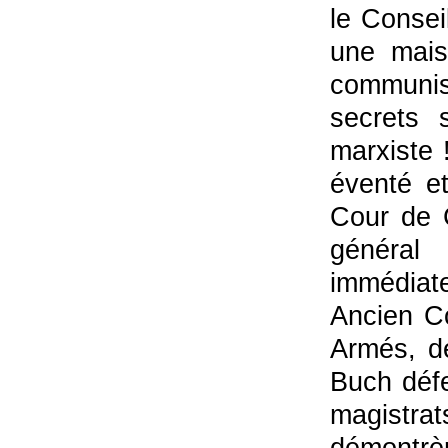
le Consei
une mais
communist
secrets 
marxiste 
éventé et
Cour de C
général
immédiat
Ancien C
Armés, d
Buch défe
magistr
démontrè