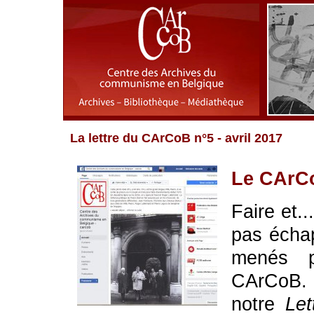
La lettre du CArCoB n°5 - avril 2017
Le CArCo
Faire et..
pas échap
menés po
CArCoB. 
notre
Let