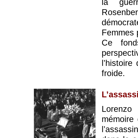
la gue
Rosenber
démocr
Femmes p
Ce fond
perspecti
l’histoire
froide.
L’assassi
Lorenzo
mémoire d
l’assassi