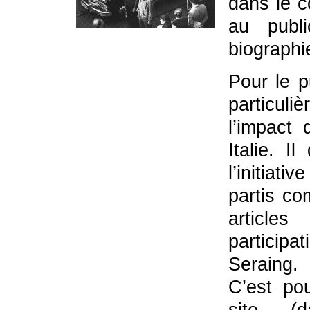
dans le c
au publ
biographi
Pour le p
particul
l’impact 
Italie. I
l’initiat
partis com
article
particip
Seraing.
C’est po
site (d