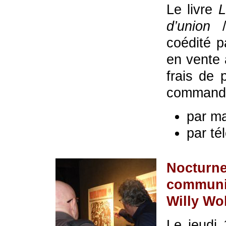
Le livre
L
d’union
/
coédité 
en vente
frais de 
command
par ma
par té
Noctur
communi
Willy Wo
Le jeudi