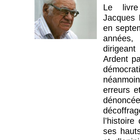
Le livre
Jacques 
en septe
années,
dirigeant
Ardent p
démocrati
néanmoi
erreurs e
dénoncé
décoffrag
l’histoir
ses haut