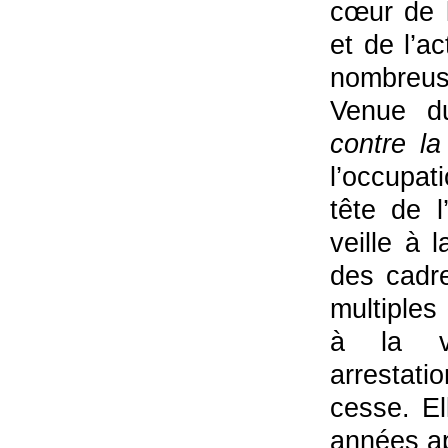
cœur de l
et de l’a
nombreuse
Venue 
contre la
l’occupat
tête de 
veille à 
des cadre
multiples
à la v
arrestati
cesse. El
années ap