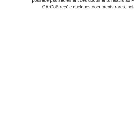
possède pas seulement des documents relatifs au 
CArCoB recèle quelques documents rares, noton