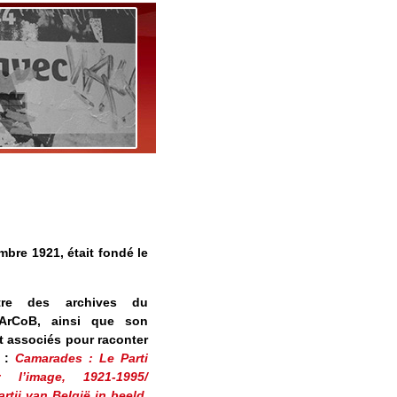
embre 1921, était fondé le
tre des archives du
ArCoB, ainsi que son
 associés pour raconter
s :
Camarades : Le Parti
l’image, 1921-1995/
tij van België in beeld,