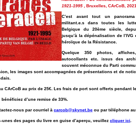
1921-1995
, Bruxelles, CArCoB, 202
C’est avant tout un panoram
militant.e.s dans toutes les lut
Belgique du 20ème siècle, depu
jusqu’à la dépénalisation de l’IVG
héroïque de la Résistance.
Quelque 350 photos, affiche
autocollants etc. issus des archiv
souvent méconnue du Parti commun
sion, les images sont accompagnées de présentations et de notic
ndais.
u CArCoB au prix de 25€. Les frais de port sont offerts pendant l
s bénéficiez d’une remise de 33%.
actez-nous par courriel à
carcob@skynet.be
ou par téléphone au 
-unes des pages du livre en
guise d’aperçu
, veuillez
cliquer ici
.