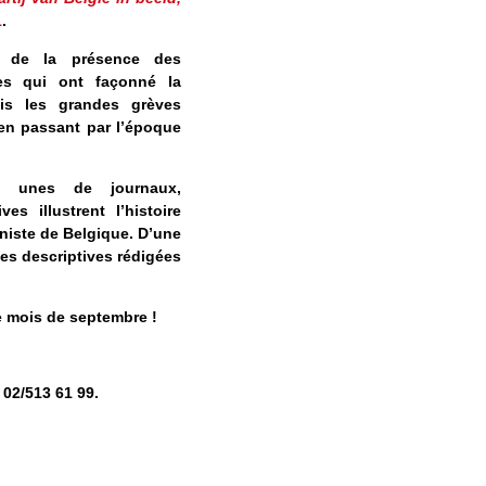
1
.
a de la présence des
tes qui ont façonné la
is les grandes grèves
 en passant par l’époque
s, unes de journaux,
es illustrent l’histoire
iste de Belgique. D’une
es descriptives rédigées
e mois de septembre !
02/513 61 99.